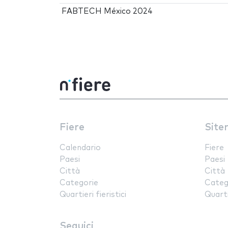
FABTECH México 2024
Fiere
Site
Calendario
Fiere
Paesi
Paesi
Città
Città
Categorie
Categ
Quartieri fieristici
Quartie
Seguici