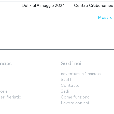
Dal
7
al
9 maggio 2024
Centro Citibanamex
Mostra d
maps
Su di noi
neventum in 1 minuto
Staff
Contatta
orie
Sedi
ri fieristici
Come funziona
Lavora con noi