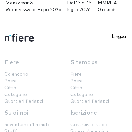
Menswear &
Dal
13
al
15
MMRDA
Womenswear Expo 2026
luglio 2026
Grounds
Lingua
Fiere
Sitemaps
Calendario
Fiere
Paesi
Paesi
Città
Città
Categorie
Categorie
Quartieri fieristici
Quartieri fieristici
Su di noi
Iscrizione
neventum in 1 minuto
Costruisco stand
Staff
Sono un'agenzia di