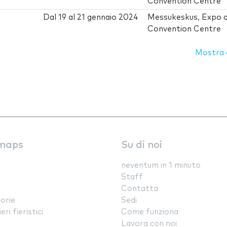
Convention Centre
Dal
19
al
21 gennaio 2024
Messukeskus, Expo 
Convention Centre
Mostra d
maps
Su di noi
neventum in 1 minuto
Staff
Contatta
orie
Sedi
ri fieristici
Come funziona
Lavora con noi