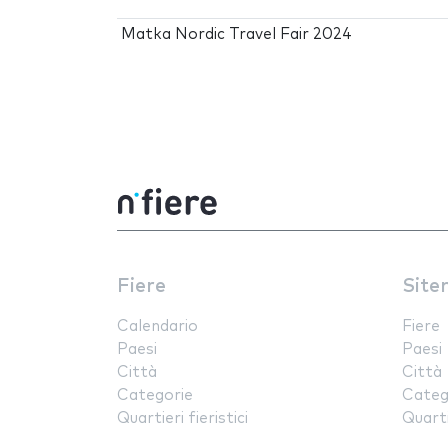
Matka Nordic Travel Fair 2024
Fiere
Site
Calendario
Fiere
Paesi
Paesi
Città
Città
Categorie
Categ
Quartieri fieristici
Quartie