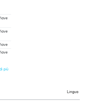
Piave
Piave
Piave
Piave
i più
Lingua