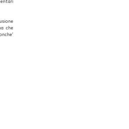
mentari
usione
ma che
onche’