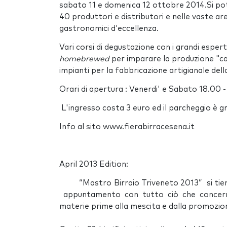
sabato 11 e domenica 12 ottobre 2014.Si po
40 produttori e distributori e nelle vaste are
gastronomici d'eccellenza.
Vari corsi di degustazione con i grandi esperti
homebrewed
per imparare la produzione "ca
impianti per la fabbricazione artigianale della
Orari di apertura : Venerdi' e Sabato 18.00 
L'ingresso costa 3 euro ed il parcheggio è g
Info al sito www.fierabirracesena.it
April 2013 Edition:
“Mastro Birraio Triveneto 2013” si tiene da
appuntamento con tutto ciò che concerne l
materie prime alla mescita e dalla promozion