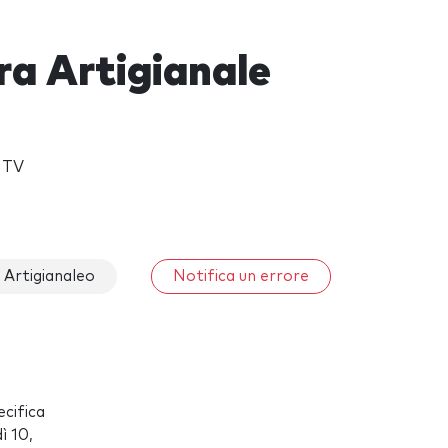
rra Artigianale
e TV
 Artigianaleo
Notifica un errore
ecifica
ì 10,