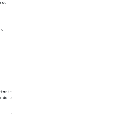
e da
i
 di
ortante
 dalle