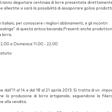
tranno degustare centinaia di birre presentate direttament
e allestite vi sarà la possibilità di assaporare golosi prodott
 italiani, per conoscere i migliori abbinamenti, e gli incontri
salinga" di questa antica bevanda.Presenti anche produttori
 birra.
- 2.00 e Domenica 11.00 - 22.00
ratuito
ll’11 al 14 e dal 18 al 21 aprile 2013. Si tratta di un imp
a produzione di birra artigianale, seguendone la filiera
e alla vendita.