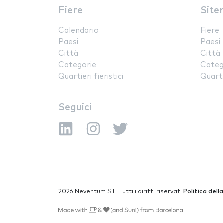
Fiere
Site
Calendario
Fiere
Paesi
Paesi
Città
Città
Categorie
Categ
Quartieri fieristici
Quartie
Seguici
2026 Neventum S.L. Tutti i diritti riservati
Politica dell