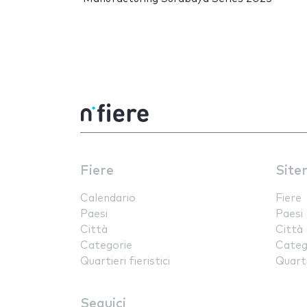
Fiere
Site
Calendario
Fiere
Paesi
Paesi
Città
Città
Categorie
Categ
Quartieri fieristici
Quartie
Seguici