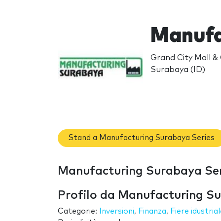
Manufa
Grand City Mall &
Surabaya (ID)
Stand a Manufacturing Surabaya Series
Manufacturing Surabaya Seri
Profilo da Manufacturing Su
Categorie:
Inversioni
,
Finanza
,
Fiere idustria