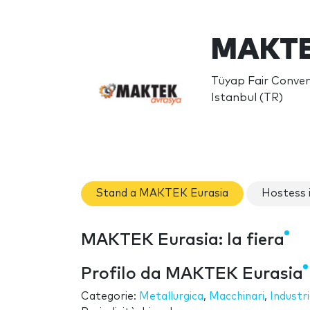
MAKTEK
Tüyap Fair Conven
Istanbul (TR)
Stand a MAKTEK Eurasia
Hostess 
MAKTEK Eurasia: la fiera
Profilo da MAKTEK Eurasia
Categorie:
Metallurgica
,
Macchinari
,
Industr