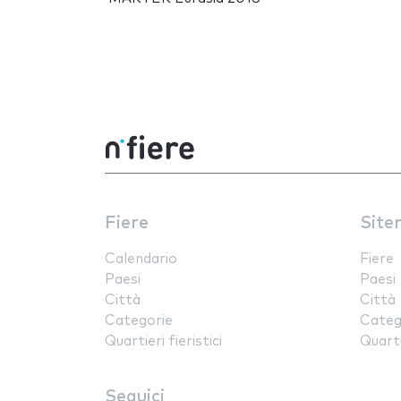
Fiere
Site
Calendario
Fiere
Paesi
Paesi
Città
Città
Categorie
Categ
Quartieri fieristici
Quartie
Seguici