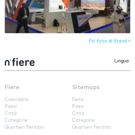
Più foto di Stand »
Lingua
Fiere
Sitemaps
Calendario
Fiere
Paesi
Paesi
Città
Città
Categorie
Categorie
Quartieri fieristici
Quartieri fieristici