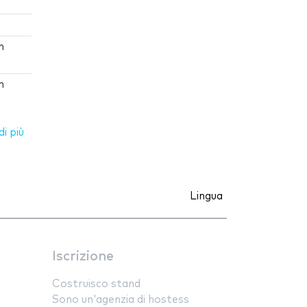
n
n
i più
Lingua
Iscrizione
Costruisco stand
Sono un'agenzia di hostess