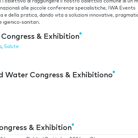
on l'obiettivo di raggiungere il nostro obiettivo comune di un
ernazionali alle piccole conferenze specialistiche, IWA Events
gia e della pratica, dando vita a soluzioni innovative, pragmati
e igienico-sanitari.
 Congress & Exhibition
a
,
Salute
d Water Congress & Exhibitiono
ongress & Exhibition