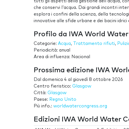
tutti gli aspetti della gestione dell'acqua, c
che conservi l'acqua. Dai grandi incontri int
esplora i confini della scienza, della tecnolo
innovative alle sfide urbane e dei bacini idrici 
Profilo da IWA World Water
Categorie:
Acqua
,
Trattamento rifiuti
,
Pulizi
Periodicità: anual
Area di influenza: Nacional
Prossima edizione IWA Worl
Dal
domenica 4
al
giovedì 8 ottobre 2026
Centro fieristico:
Glasgow
Città:
Glasgow
Paese:
Regno Unito
Più info.:
worldwatercongress.org
Edizioni IWA World Water C