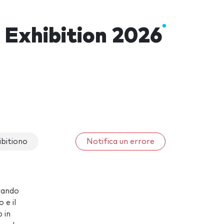
Exhibition 2026
bitiono
Notifica un errore
orando
 e il
 in