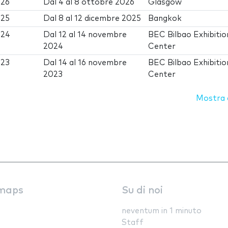
026
Dal
4
al
8 ottobre 2026
Glasgow
025
Dal
8
al
12 dicembre 2025
Bangkok
024
Dal
12
al
14 novembre
BEC Bilbao Exhibitio
2024
Center
023
Dal
14
al
16 novembre
BEC Bilbao Exhibitio
2023
Center
Mostra d
maps
Su di noi
neventum in 1 minuto
Staff