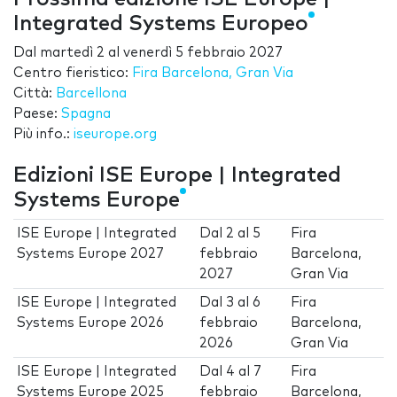
Integrated Systems Europeo
Dal
martedì 2
al
venerdì 5 febbraio 2027
Centro fieristico:
Fira Barcelona, Gran Via
Città:
Barcellona
Paese:
Spagna
Più info.:
iseurope.org
Edizioni ISE Europe | Integrated
Systems Europe
ISE Europe | Integrated
Dal
2
al
5
Fira
Systems Europe 2027
febbraio
Barcelona,
2027
Gran Via
ISE Europe | Integrated
Dal
3
al
6
Fira
Systems Europe 2026
febbraio
Barcelona,
2026
Gran Via
ISE Europe | Integrated
Dal
4
al
7
Fira
Systems Europe 2025
febbraio
Barcelona,