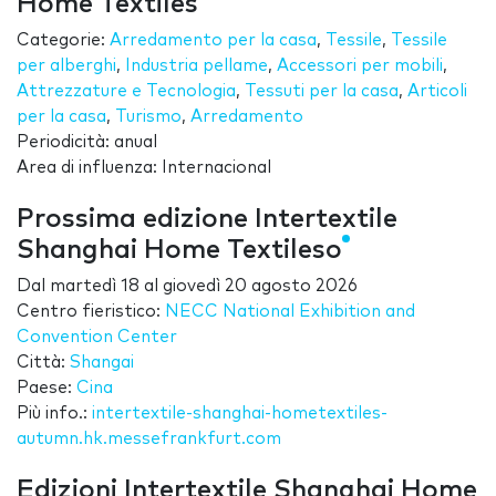
Home Textiles
Categorie:
Arredamento per la casa
,
Tessile
,
Tessile
per alberghi
,
Industria pellame
,
Accessori per mobili
,
Attrezzature e Tecnologia
,
Tessuti per la casa
,
Articoli
per la casa
,
Turismo
,
Arredamento
Periodicità: anual
Area di influenza: Internacional
Prossima edizione Intertextile
Shanghai Home Textileso
Dal
martedì 18
al
giovedì 20 agosto 2026
Centro fieristico:
NECC National Exhibition and
Convention Center
Città:
Shangai
Paese:
Cina
Più info.:
intertextile-shanghai-hometextiles-
autumn.hk.messefrankfurt.com
Edizioni Intertextile Shanghai Home