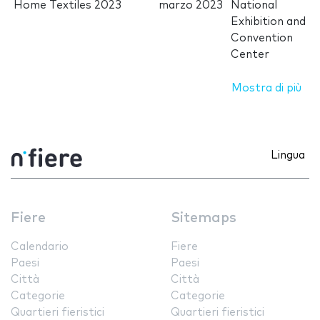
Home Textiles 2023
marzo 2023
National
Exhibition and
Convention
Center
Mostra di più
Lingua
Fiere
Sitemaps
Calendario
Fiere
Paesi
Paesi
Città
Città
Categorie
Categorie
Quartieri fieristici
Quartieri fieristici