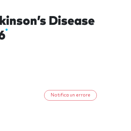
kinson’s Disease
6
Notifica un errore