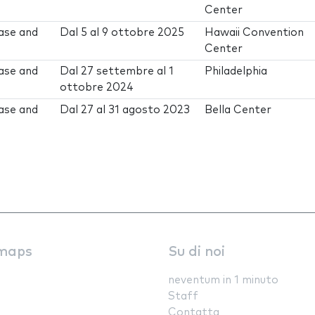
Center
ase and
Dal
5
al
9 ottobre 2025
Hawaii Convention
Center
ase and
Dal
27 settembre
al
1
Philadelphia
ottobre 2024
ase and
Dal
27
al
31 agosto 2023
Bella Center
maps
Su di noi
neventum in 1 minuto
Staff
Contatta