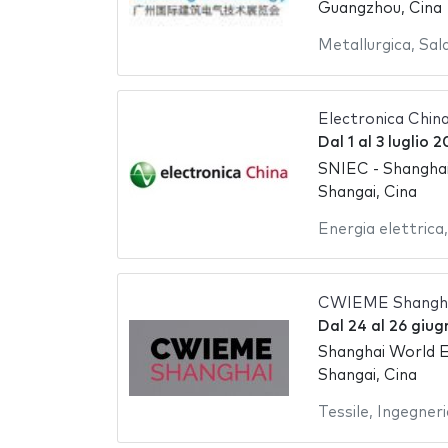
Guangzhou, Cina
Metallurgica
,
Sal
Electronica Chin
Dal
1
al
3 luglio 
SNIEC - Shanghai
Shangai, Cina
Energia elettrica
CWIEME Shangha
Dal
24
al
26 giug
Shanghai World E
Shangai, Cina
Tessile
,
Ingegneri