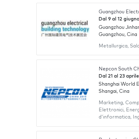
Guangzhou Electr
Dal
9
al
12 giugn
Guangzhou Jinhan
Guangzhou, Cina
Metallurgica
,
Sal
Nepcon South Ch
Dal
21
al
23 april
Shanghai World E
Shangai, Cina
Marketing
,
Comp
Elettronici
,
Energ
d'informatica
,
In