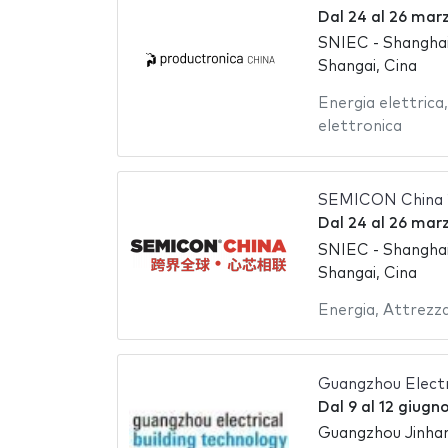
Dal
24
al
26 mar
SNIEC - Shanghai
Shangai, Cina
Energia elettrica
elettronica
SEMICON China 
Dal
24
al
26 mar
SNIEC - Shanghai
Shangai, Cina
Energia
,
Attrezza
Guangzhou Electr
Dal
9
al
12 giugn
Guangzhou Jinhan