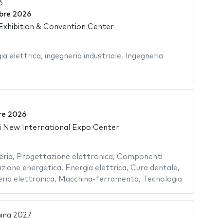
6
bre 2026
xhibition & Convention Center
ia elettrica
,
ingegneria industriale
,
Ingegneria
re 2026
 New International Expo Center
eria
,
Progettazione elettronica
,
Componenti
zione energetica
,
Energia elettrica
,
Cura dentale
,
ria elettronica
,
Macchina-ferramenta
,
Tecnologia
ina 2027