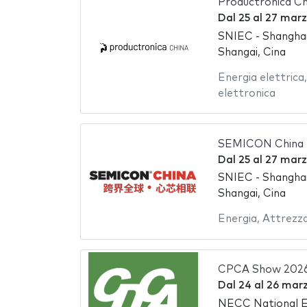
Productronica Ch
Dal
25
al
27 marz
SNIEC - Shanghai
Shangai, Cina
Energia elettrica
elettronica
SEMICON China 
Dal
25
al
27 marz
SNIEC - Shanghai
Shangai, Cina
Energia
,
Attrezza
CPCA Show 202
Dal
24
al
26 mar
NECC National Ex