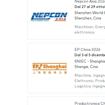
Nepcon Asia 202
Dal
27
al
29 otto
Shenzhen World E
Shenzhen, Cina
Macchinari
,
Energ
elettronica
EP China 2026
Dal
3
al
5 dicemb
SNIEC - Shanghai
Shangai, Cina
Macchine
,
Ingegn
Elettronici
,
Produ
Logistica
,
Ingegne
Productronica Ch