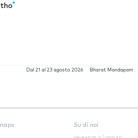
ltho
Dal
21
al
23 agosto 2026
Bharat Mandapam
maps
Su di noi
neventum in 1 minuto