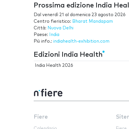
Prossima edizione India Hea
Dal
venerdì 21
al
domenica 23 agosto 2026
Centro fieristico:
Bharat Mandapam
Città:
Nuova Delhi
Paese:
India
Più info.:
indiahealth-exhibition.com
Edizioni India Health
India Health 2026
Fiere
Site
Calendario
Fiere