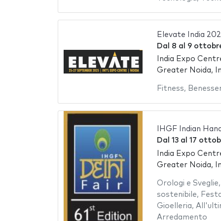
Elevate India 20
Dal
8
al
9 ottobr
India Expo Centr
Greater Noida, In
Fitness
,
Benesse
IHGF Indian Hand
Dal
13
al
17 otto
India Expo Centr
Greater Noida, In
Orologi e Sveglie
sostenibile
,
Fest
Gioelleria
,
All'ul
Arredamento