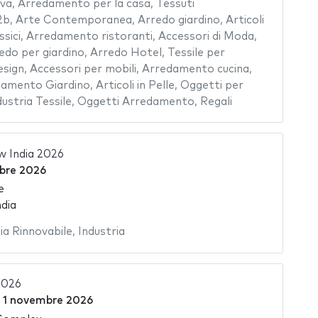
iva
,
Arredamento per la casa
,
Tessuti
2b
,
Arte Contemporanea
,
Arredo giardino
,
Articoli
ssici
,
Arredamento ristoranti
,
Accessori di Moda
,
edo per giardino
,
Arredo Hotel
,
Tessile per
esign
,
Accessori per mobili
,
Arredamento cucina
,
amento Giardino
,
Articoli in Pelle
,
Oggetti per
dustria Tessile
,
Oggetti Arredamento
,
Regali
 India 2026
bre 2026
e
dia
ia Rinnovabile
,
Industria
2026
l
1 novembre 2026