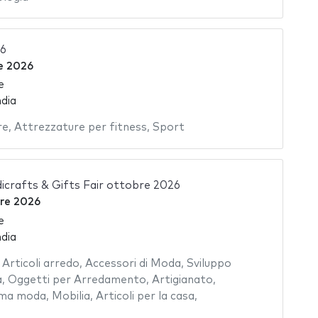
26
e 2026
e
dia
re
,
Attrezzature per fitness
,
Sport
icrafts & Gifts Fair ottobre 2026
bre 2026
e
dia
,
Articoli arredo
,
Accessori di Moda
,
Sviluppo
a
,
Oggetti per Arredamento
,
Artigianato
,
tima moda
,
Mobilia
,
Articoli per la casa
,