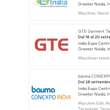
Greater Noida, In
Macchine
,
Veicoli
GTE Garment Te
Dal
18
al
20 sett
India Expo Centr
Greater Noida, In
Macchinari tessili
bauma CONEXPO
Dal
28 settembr
India Expo Centr
Greater Noida, In
Macchine Edili
,
Ri
Tecnologia
,
Tecno