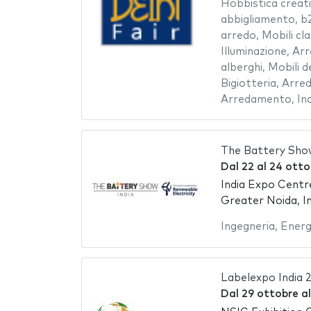
Hobbistica creat
abbigliamento
,
b
arredo
,
Mobili cla
Illuminazione
,
Arr
alberghi
,
Mobili d
Bigiotteria
,
Arred
Arredamento
,
In
The Battery Show
Dal
22
al
24 otto
India Expo Centr
Greater Noida, In
Ingegneria
,
Energ
Labelexpo India 
Dal
29 ottobre
a