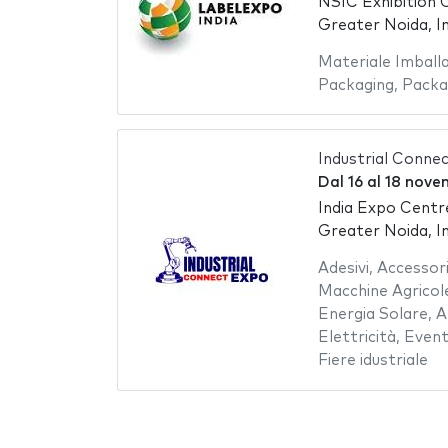
NSIC Exhibition
Greater Noida, In
Materiale Imball
Packaging
,
Packa
Industrial Conne
Dal
16
al
18 nove
India Expo Centr
Greater Noida, In
Adesivi
,
Accessor
Macchine Agricol
Energia Solare
,
A
Elettricità
,
Event
Fiere idustriale