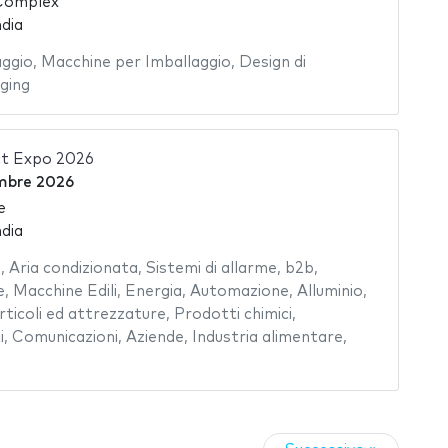
 Complex
dia
aggio
,
Macchine per Imballaggio
,
Design di
ging
ct Expo 2026
mbre 2026
e
dia
i
,
Aria condizionata
,
Sistemi di allarme
,
b2b
,
e
,
Macchine Edili
,
Energia
,
Automazione
,
Alluminio
,
rticoli ed attrezzature
,
Prodotti chimici
,
i
,
Comunicazioni
,
Aziende
,
Industria alimentare
,