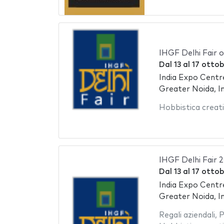
IHGF Delhi Fair 
Dal
13
al
17 otto
India Expo Centr
Greater Noida, In
Hobbistica creat
IHGF Delhi Fair 
Dal
13
al
17 otto
India Expo Centr
Greater Noida, In
Regali aziendali
,
P