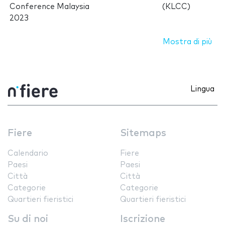
Conference Malaysia
(KLCC)
2023
Mostra di più
Lingua
Fiere
Sitemaps
Calendario
Fiere
Paesi
Paesi
Città
Città
Categorie
Categorie
Quartieri fieristici
Quartieri fieristici
Su di noi
Iscrizione