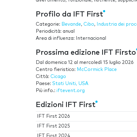
divertimento, funzionale, nutriente, supplich
Profilo da IFT First
Categorie:
Bevande
,
Cibo
,
Industria dei proc
Periodicità: anual
Area di influenza: Internacional
Prossima edizione IFT Firsto
Dal
domenica 12
al
mercoledì 15 luglio 2026
Centro fieristico:
McCormick Place
Città:
Cicago
Paese:
Stati Uniti, USA
Più info.:
iftevent.org
Edizioni IFT First
IFT First 2026
IFT First 2025
IFT First 2024