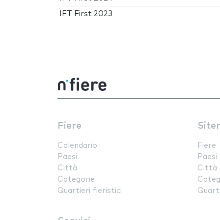
IFT First 2023
Fiere
Site
Calendario
Fiere
Paesi
Paesi
Città
Città
Categorie
Categ
Quartieri fieristici
Quartie