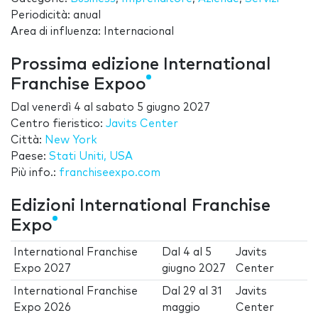
Periodicità: anual
Area di influenza: Internacional
Prossima edizione International
Franchise Expoo
Dal
venerdì 4
al
sabato 5 giugno 2027
Centro fieristico:
Javits Center
Città:
New York
Paese:
Stati Uniti, USA
Più info.:
franchiseexpo.com
Edizioni International Franchise
Expo
International Franchise
Dal
4
al
5
Javits
Expo 2027
giugno 2027
Center
International Franchise
Dal
29
al
31
Javits
Expo 2026
maggio
Center