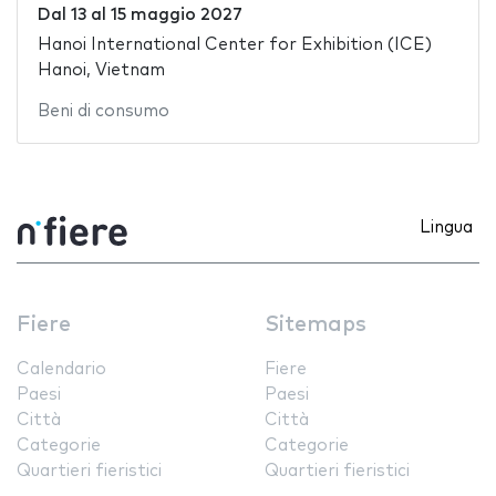
Dal
13
al
15 maggio 2027
Hanoi International Center for Exhibition (ICE)
Hanoi, Vietnam
Beni di consumo
Lingua
Fiere
Sitemaps
Calendario
Fiere
Paesi
Paesi
Città
Città
Categorie
Categorie
Quartieri fieristici
Quartieri fieristici