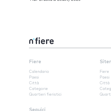
Fiere
Site
Calendario
Fiere
Paesi
Paesi
Città
Città
Categorie
Categ
Quartieri fieristici
Quartie
Seguici