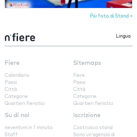
Più foto di Stand »
Lingua
Fiere
Sitemaps
Calendario
Fiere
Paesi
Paesi
Città
Città
Categorie
Categorie
Quartieri fieristici
Quartieri fieristici
Su di noi
Iscrizione
neventum in 1 minuto
Costruisco stand
Staff
Sono un'agenzia di