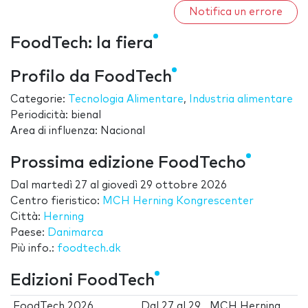
Notifica un errore
FoodTech: la fiera
Profilo da FoodTech
Categorie:
Tecnologia Alimentare
,
Industria alimentare
Periodicità: bienal
Area di influenza: Nacional
Prossima edizione FoodTecho
Dal
martedì 27
al
giovedì 29 ottobre 2026
Centro fieristico:
MCH Herning Kongrescenter
Città:
Herning
Paese:
Danimarca
Più info.:
foodtech.dk
Edizioni FoodTech
FoodTech 2026
Dal
27
al
29
MCH Herning