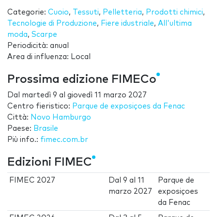
Categorie:
Cuoio
,
Tessuti
,
Pelletteria
,
Prodotti chimici
,
Tecnologie di Produzione
,
Fiere idustriale
,
All'ultima
moda
,
Scarpe
Periodicità: anual
Area di influenza: Local
Prossima edizione FIMECo
Dal
martedì 9
al
giovedì 11 marzo 2027
Centro fieristico:
Parque de exposiçoes da Fenac
Città:
Novo Hamburgo
Paese:
Brasile
Più info.:
fimec.com.br
Edizioni FIMEC
FIMEC 2027
Dal
9
al
11
Parque de
marzo 2027
exposiçoes
da Fenac