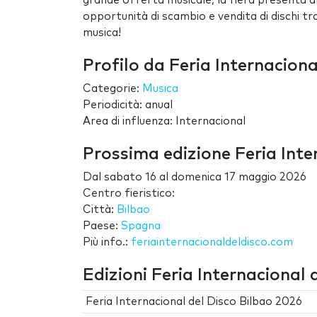
grande offerta musicale, la fiera presenta anc
opportunità di scambio e vendita di dischi tra
musica!
Profilo da Feria Internaciona
Categorie:
Musica
Periodicità: anual
Area di influenza: Internacional
Prossima edizione Feria Inte
Dal
sabato 16
al
domenica 17 maggio 2026
Centro fieristico:
Città:
Bilbao
Paese:
Spagna
Più info.:
feriainternacionaldeldisco.com
Edizioni Feria Internacional 
Feria Internacional del Disco Bilbao 2026