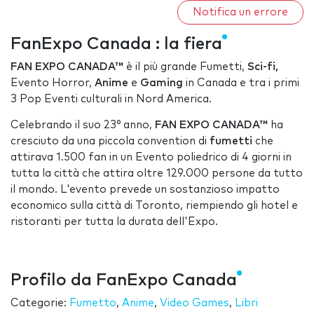
Notifica un errore
FanExpo Canada : la fiera
FAN EXPO CANADA™
è il più grande Fumetti,
Sci-fi,
Evento Horror,
Anime
e
Gaming
in Canada e tra i primi
3 Pop Eventi culturali in Nord America.
Celebrando il suo 23° anno,
FAN EXPO CANADA™
ha
cresciuto da una piccola convention di
fumetti
che
attirava 1.500 fan in un Evento poliedrico di 4 giorni in
tutta la città che attira oltre 129.000 persone da tutto
il mondo. L'evento prevede un sostanzioso impatto
economico sulla città di Toronto, riempiendo gli hotel e
ristoranti per tutta la durata dell'Expo.
Profilo da FanExpo Canada
Categorie:
Fumetto
,
Anime
,
Video Games
,
Libri