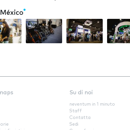
 México
maps
Su di noi
neventum in 1 minuto
Staff
Contatta
orie
Sedi