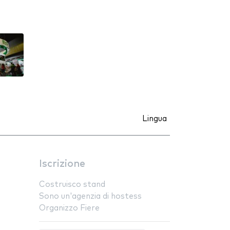
Lingua
Iscrizione
Costruisco stand
Sono un'agenzia di hostess
Organizzo Fiere