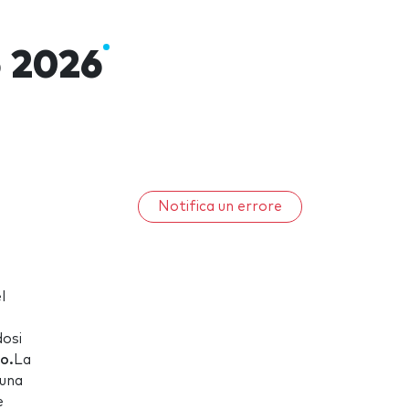
o 2026
Notifica un errore
l
dosi
co.
La
 una
e