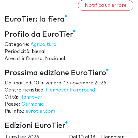
Notifica un errore
EuroTier: la fiera
Profilo da EuroTier
Categorie:
Agricoltura
Periodicità: bienal
Area di influenza: Nacional
Prossima edizione EuroTiero
Dal
martedì 10
al
venerdì 13 novembre 2026
Centro fieristico:
Hannover Fairground
Città:
Hannover
Paese:
Germania
Più info.:
eurotier.com
Edizioni EuroTier
EuroTier 2026
Dal
10
al
13
Hannover