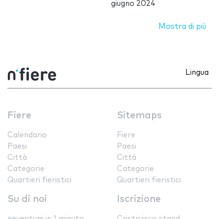
giugno 2024
Mostra di più
Lingua
Fiere
Sitemaps
Calendario
Fiere
Paesi
Paesi
Città
Città
Categorie
Categorie
Quartieri fieristici
Quartieri fieristici
Su di noi
Iscrizione
neventum in 1 minuto
Costruisco stand