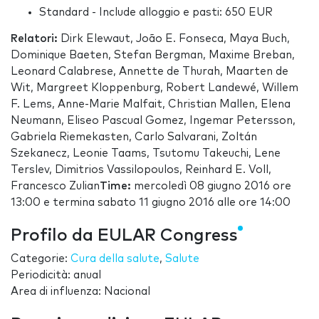
Standard - Include alloggio e pasti: 650 EUR
Relatori:
Dirk Elewaut, João E. Fonseca, Maya Buch,
Dominique Baeten, Stefan Bergman, Maxime Breban,
Leonard Calabrese, Annette de Thurah, Maarten de
Wit, Margreet Kloppenburg, Robert Landewé, Willem
F. Lems, Anne-Marie Malfait, Christian Mallen, Elena
Neumann, Eliseo Pascual Gomez, Ingemar Petersson,
Gabriela Riemekasten, Carlo Salvarani, Zoltán
Szekanecz, Leonie Taams, Tsutomu Takeuchi, Lene
Terslev, Dimitrios Vassilopoulos, Reinhard E. Voll,
Francesco Zulian
Time:
mercoledì 08 giugno 2016 ore
13:00 e termina sabato 11 giugno 2016 alle ore 14:00
Profilo da EULAR Congress
Categorie:
Cura della salute
,
Salute
Periodicità: anual
Area di influenza: Nacional