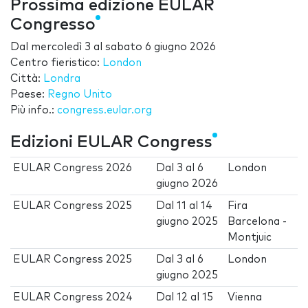
Prossima edizione EULAR
Congresso
Dal
mercoledì 3
al
sabato 6 giugno 2026
Centro fieristico:
London
Città:
Londra
Paese:
Regno Unito
Più info.:
congress.eular.org
Edizioni EULAR Congress
EULAR Congress 2026
Dal
3
al
6
London
giugno 2026
EULAR Congress 2025
Dal
11
al
14
Fira
giugno 2025
Barcelona -
Montjuic
EULAR Congress 2025
Dal
3
al
6
London
giugno 2025
EULAR Congress 2024
Dal
12
al
15
Vienna