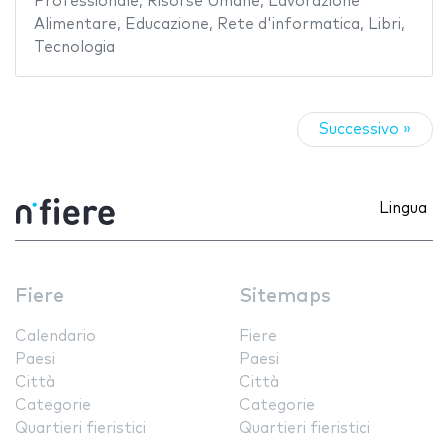
Professionale
,
Risorse Umane
,
Lavorazione
Alimentare
,
Educazione
,
Rete d'informatica
,
Libri
,
Tecnologia
Successivo »
Lingua
Fiere
Sitemaps
Calendario
Fiere
Paesi
Paesi
Città
Città
Categorie
Categorie
Quartieri fieristici
Quartieri fieristici