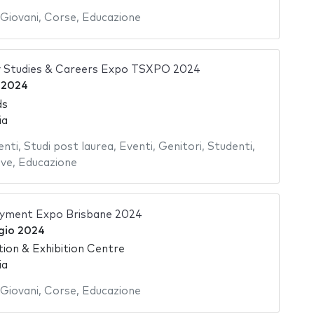
Giovani
,
Corse
,
Educazione
ry Studies & Careers Expo TSXPO 2024
o 2024
ds
ia
enti
,
Studi post laurea
,
Eventi
,
Genitori
,
Studenti
,
ive
,
Educazione
yment Expo Brisbane 2024
gio 2024
ion & Exhibition Centre
ia
Giovani
,
Corse
,
Educazione