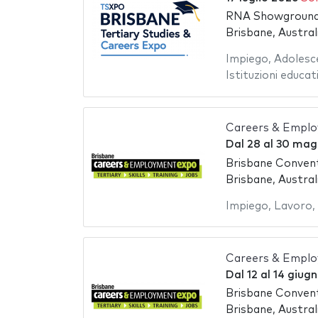
RNA Showgroun
Brisbane, Austral
Impiego
,
Adolesc
Istituzioni educat
Careers & Emplo
Dal
28
al
30 mag
Brisbane Convent
Brisbane, Austral
Impiego
,
Lavoro
,
Careers & Emplo
Dal
12
al
14 giug
Brisbane Convent
Brisbane, Austral