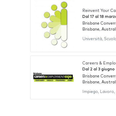
Reinvent Your Ca
Dal
17
al
18 marz
Brisbane Convent
Brisbane, Austral
Università
,
Scuol
Careers & Emplo
Dal
2
al
3 giugno
Brisbane Convent
Brisbane, Austral
Impiego
,
Lavoro
,