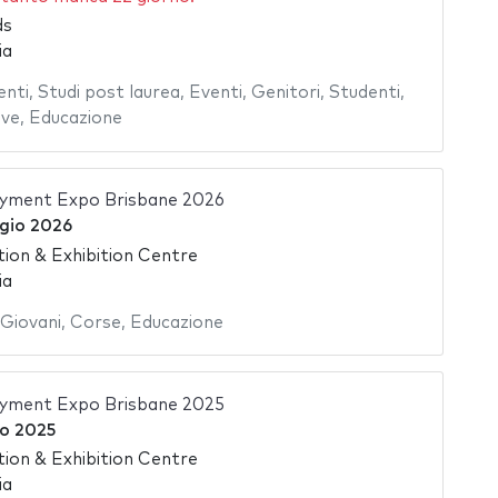
ds
ia
enti
,
Studi post laurea
,
Eventi
,
Genitori
,
Studenti
,
ive
,
Educazione
yment Expo Brisbane 2026
gio 2026
ion & Exhibition Centre
ia
Giovani
,
Corse
,
Educazione
yment Expo Brisbane 2025
no 2025
ion & Exhibition Centre
ia