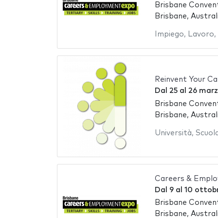
Brisbane Convent
Brisbane, Austral
Impiego
,
Lavoro
,
Reinvent Your Ca
Dal
25
al
26 marz
Brisbane Convent
Brisbane, Austral
Università
,
Scuol
Careers & Emplo
Dal
9
al
10 ottob
Brisbane Convent
Brisbane, Austral