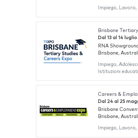
Impiego
,
Lavoro
,
Brisbane Tertia
Dal
13
al
14 lugli
RNA Showgroun
Brisbane, Austral
Impiego
,
Adolesc
Istituzioni educat
Careers & Emplo
Dal
24
al
25 mag
Brisbane Convent
Brisbane, Austral
Impiego
,
Lavoro
,