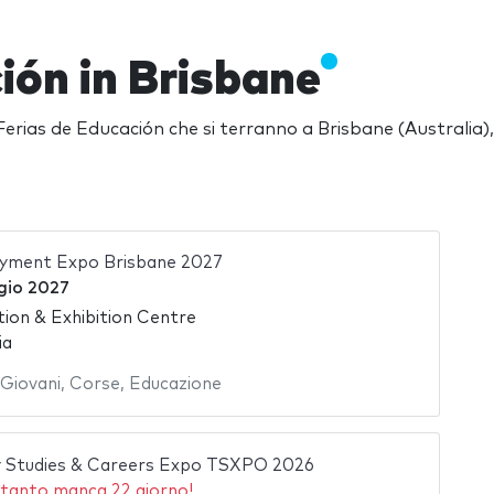
ión in Brisbane
erias de Educación che si terranno a Brisbane (Australia),
yment Expo Brisbane 2027
gio 2027
ion & Exhibition Centre
ia
Giovani
,
Corse
,
Educazione
y Studies & Careers Expo TSXPO 2026
tanto manca 22 giorno!