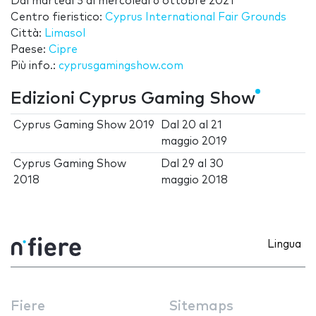
Dal
martedì 5
al
mercoledì 6 ottobre 2021
Centro fieristico:
Cyprus International Fair Grounds
Città:
Limasol
Paese:
Cipre
Più info.:
cyprusgamingshow.com
Edizioni Cyprus Gaming Show
Cyprus Gaming Show 2019
Dal
20
al
21
maggio 2019
Cyprus Gaming Show
Dal
29
al
30
2018
maggio 2018
Lingua
Fiere
Sitemaps