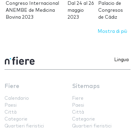
Congreso Internacional
Dal
24
al
26
Palacio de
ANEMBE de Medicina
maggio
Congresos
Bovina 2023
2023
de Cádiz
Mostra di più
Lingua
Fiere
Sitemaps
Calendario
Fiere
Paesi
Paesi
Città
Città
Categorie
Categorie
Quartieri fieristici
Quartieri fieristici