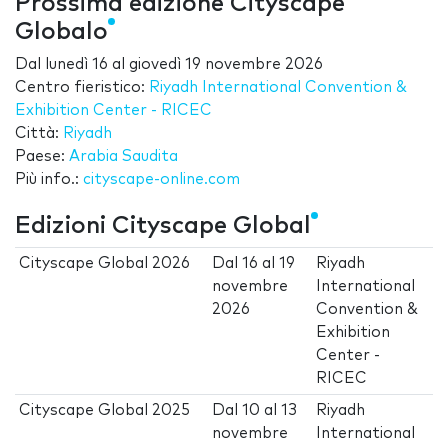
Prossima edizione Cityscape
Globalo
Dal
lunedì 16
al
giovedì 19 novembre 2026
Centro fieristico:
Riyadh International Convention &
Exhibition Center - RICEC
Città:
Riyadh
Paese:
Arabia Saudita
Più info.:
cityscape-online.com
Edizioni Cityscape Global
Cityscape Global 2026
Dal
16
al
19
Riyadh
novembre
International
2026
Convention &
Exhibition
Center -
RICEC
Cityscape Global 2025
Dal
10
al
13
Riyadh
novembre
International