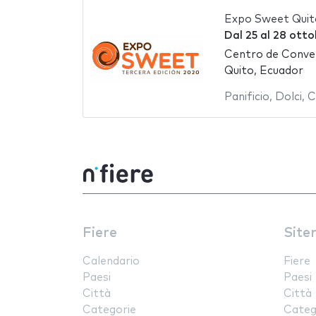
Expo Sweet Quit
Dal
25
al
28 otto
Centro de Conve
Quito, Ecuador
Panificio
,
Dolci
,
C
Fiere
Site
Calendario
Fiere
Paesi
Paesi
Città
Città
Categorie
Categ