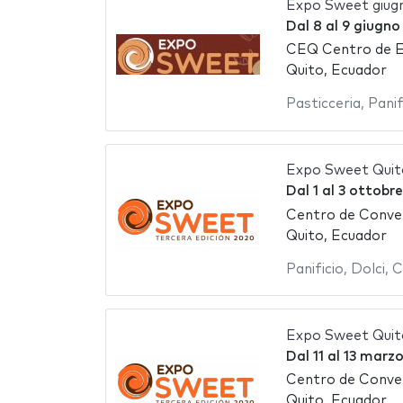
Expo Sweet giug
Dal
8
al
9 giugno
CEQ Centro de E
Quito, Ecuador
Pasticceria
,
Panif
Expo Sweet Quit
Dal
1
al
3 ottobr
Centro de Conve
Quito, Ecuador
Panificio
,
Dolci
,
C
Expo Sweet Quit
Dal
11
al
13 marzo
Centro de Conve
Quito, Ecuador