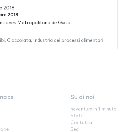
o 2018
bre 2018
nciones Metropolitano de Quito
ibi
,
Cioccolata
,
Industria dei processi alimentari
maps
Su di noi
neventum in 1 minuto
Staff
Contatta
orie
Sedi