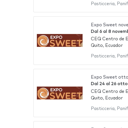
Pasticceria
,
Panif
Expo Sweet nov
Dal
6
al
8 novemb
CEQ Centro de E
Quito, Ecuador
Pasticceria
,
Panif
Expo Sweet ott
Dal
24
al
26 otto
CEQ Centro de E
Quito, Ecuador
Pasticceria
,
Panif