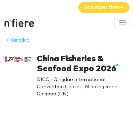
Stand per fiere »
Qingdao
China Fisheries &
Seafood Expo 2026
QICC - Qingdao International
Convention Center , Miaoling Road
Qingdao (CN)