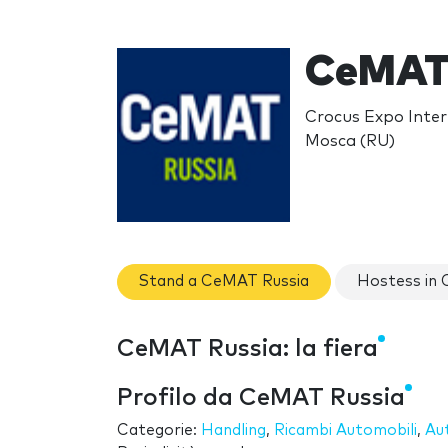
CeMAT 
Crocus Expo Inter
Mosca (RU)
Stand a CeMAT Russia
Hostess in
CeMAT Russia: la fiera
Profilo da CeMAT Russia
Categorie:
Handling
,
Ricambi Automobili
,
Au