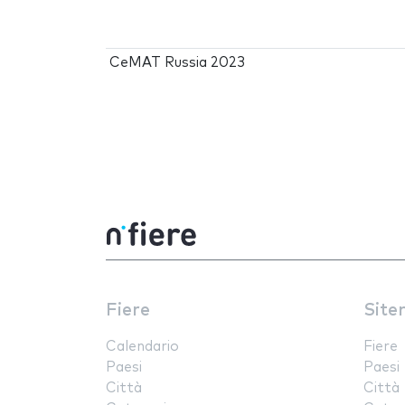
CeMAT Russia 2023
Fiere
Site
Calendario
Fiere
Paesi
Paesi
Città
Città