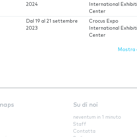
2024
International Exhibit
Center
Dal
19
al
21 settembre
Crocus Expo
2023
International Exhibit
Center
Mostra d
maps
Su di noi
neventum in 1 minuto
Staff
Contatta