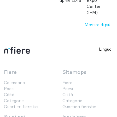
aprile 2018
Expo
Center
(IFM)
Mostra di più
Lingua
Fiere
Sitemaps
Calendario
Fiere
Paesi
Paesi
Città
Città
Categorie
Categorie
Quartieri fieristici
Quartieri fieristici