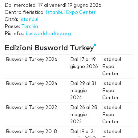
Dal
mercoledì 17
al
venerdì 19 giugno 2026
Centro fieristico:
Istanbul Expo Center
Città:
Istanbul
Paese:
Turchia
Più info.:
busworldturkey.org
Edizioni Busworld Turkey
Busworld Turkey 2026
Dal
17
al
19
Istanbul
giugno 2026
Expo
Center
Busworld Turkey 2024
Dal
29
al
31
Istanbul
maggio
Expo
2024
Center
Busworld Turkey 2022
Dal
26
al
28
Istanbul
maggio
Expo
2022
Center
Busworld Turkey 2018
Dal
19
al
21
Istanbul