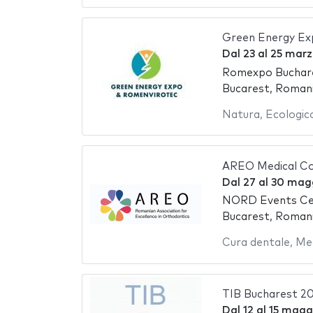
Green Energy Ex
Dal
23
al
25 marz
Romexpo Buchare
Bucarest, Roman
Natura
,
Ecologic
AREO Medical Co
Dal
27
al
30 mag
NORD Events Ce
Bucarest, Roman
Cura dentale
,
Med
TIB Bucharest 2
Dal
12
al
15 magg