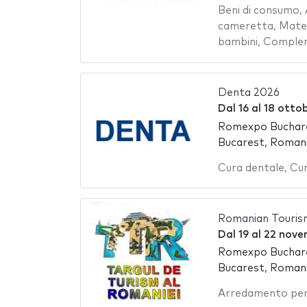
Beni di consumo
,
cameretta
,
Mater
bambini
,
Comple
Denta 2026
Dal
16
al
18 otto
Romexpo Buchare
Bucarest, Roman
Cura dentale
,
Cur
Romanian Touris
Dal
19
al
22 nove
Romexpo Buchare
Bucarest, Roman
Arredamento per 