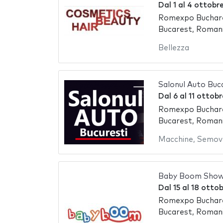
Dal
1
al
4 ottobr
Romexpo Buchare
Bucarest, Roman
Bellezza
Salonul Auto Buc
Dal
6
al
11 ottob
Romexpo Buchare
Bucarest, Roman
Macchine
,
Semov
Baby Boom Show
Dal
15
al
18 otto
Romexpo Buchare
Bucarest, Roman