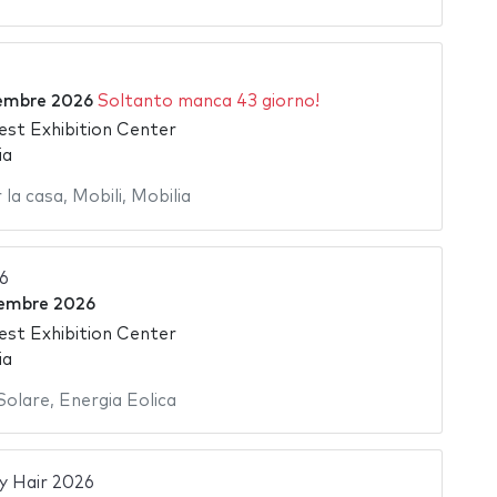
embre 2026
Soltanto manca 43 giorno!
st Exhibition Center
ia
la casa
,
Mobili
,
Mobilia
6
tembre 2026
st Exhibition Center
ia
Solare
,
Energia Eolica
y Hair 2026