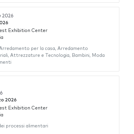
 2026
2026
st Exhibition Center
ia
Arredamento per la casa
,
Arredamento
iali
,
Attrezzature e Tecnologia
,
Bambini
,
Moda
menti
6
zo 2026
st Exhibition Center
ia
dei processi alimentari