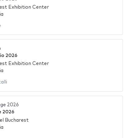
st Exhibition Center
ia
e
6
io 2026
st Exhibition Center
ia
alli
ge 2026
e 2026
el Bucharest
ia