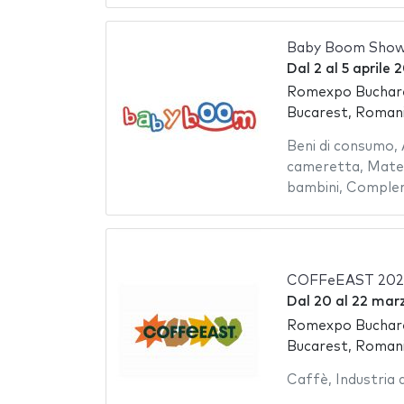
Baby Boom Show
Dal
2
al
5 aprile 
Romexpo Buchare
Bucarest, Roman
Beni di consumo
,
cameretta
,
Mater
bambini
,
Comple
COFFeEAST 202
Dal
20
al
22 mar
Romexpo Buchare
Bucarest, Roman
Caffè
,
Industria 