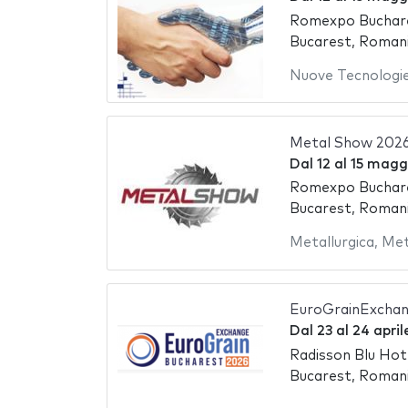
Romexpo Buchare
Bucarest, Roman
Nuove Tecnologi
Metal Show 202
Dal
12
al
15 magg
Romexpo Buchare
Bucarest, Roman
Metallurgica
,
Met
EuroGrainExchan
Dal
23
al
24 april
Radisson Blu Hot
Bucarest, Roman