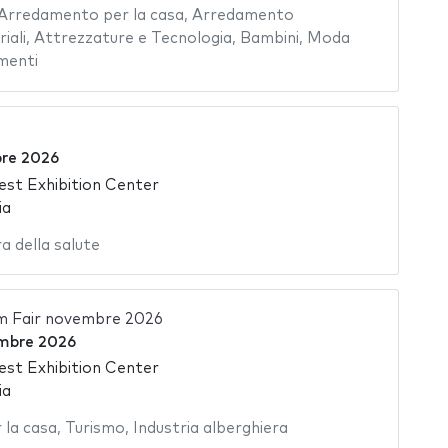
Arredamento per la casa
,
Arredamento
iali
,
Attrezzature e Tecnologia
,
Bambini
,
Moda
menti
bre 2026
st Exhibition Center
ia
a della salute
m Fair novembre 2026
mbre 2026
st Exhibition Center
ia
la casa
,
Turismo
,
Industria alberghiera