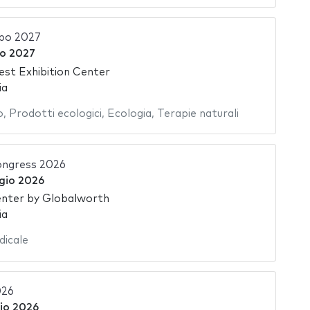
po 2027
o 2027
st Exhibition Center
ia
o
,
Prodotti ecologici
,
Ecologia
,
Terapie naturali
ngress 2026
gio 2026
nter by Globalworth
ia
icale
026
io 2026