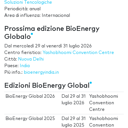
Soluzioni Tencologiche
Periodicità: anual
Area di influenza: Internacional
Prossima edizione BioEnergy
Globalo
Dal
mercoledì 29
al
venerdì 31 luglio 2026
Centro fieristico:
Yashobhoomi Convention Centre
Città:
Nuova Delhi
Paese:
India
Più info.:
bioenergyindia.in
Edizioni BioEnergy Global
BioEnergy Global 2026
Dal
29
al
31
Yashobhoomi
luglio 2026
Convention
Centre
BioEnergy Global 2025
Dal
29
al
31
Yashobhoomi
luglio 2025
Convention