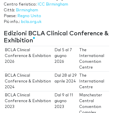
Centro fieristico:
ICC Birmingham
Città:
Birmingham
Paese:
Regno Unito
Più info.:
bcla.org.uk
Edizioni BCLA Clinical Conference &
Exhibition
BCLA Clinical
Dal
5
al
7
The
Conference & Exhibition
giugno
International
2026
2026
Convention
Centre
BCLA Clinical
Dal
28
al
29
The
Conference & Exhibition
aprile 2024
International
2024
Centre
BCLA Clinical
Dal
9
al
11
Manchester
Conference & Exhibition
giugno
Central
2023
2023
Convention
Complex