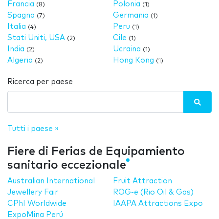
Francia
Polonia
(8)
(1)
Spagna
Germania
(7)
(1)
Italia
Peru
(4)
(1)
Stati Uniti, USA
Cile
(2)
(1)
India
Ucraina
(2)
(1)
Algeria
Hong Kong
(2)
(1)
Ricerca per paese
Tutti i paese »
Fiere di Ferias de Equipamiento
sanitario eccezionale
Australian International
Fruit Attraction
Jewellery Fair
ROG-e (Rio Oil & Gas)
CPhI Worldwide
IAAPA Attractions Expo
ExpoMina Perú