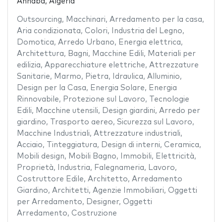
Annaba, Algeria
Outsourcing
,
Macchinari
,
Arredamento per la casa
,
Aria condizionata
,
Colori
,
Industria del Legno
,
Domotica
,
Arredo Urbano
,
Energia elettrica
,
Architettura
,
Bagni
,
Macchine Edili
,
Materiali per
edilizia
,
Apparecchiature elettriche
,
Attrezzature
Sanitarie
,
Marmo
,
Pietra
,
Idraulica
,
Alluminio
,
Design per la Casa
,
Energia Solare
,
Energia
Rinnovabile
,
Protezione sul Lavoro
,
Tecnologie
Edili
,
Macchine utensili
,
Design giardini
,
Arredo per
giardino
,
Trasporto aereo
,
Sicurezza sul Lavoro
,
Macchine Industriali
,
Attrezzature industriali
,
Acciaio
,
Tinteggiatura
,
Design di interni
,
Ceramica
,
Mobili design
,
Mobili Bagno
,
Immobili
,
Elettricità
,
Proprietà
,
Industria
,
Falegnameria
,
Lavoro
,
Costruttore Edile
,
Architetto
,
Arredamento
Giardino
,
Architetti
,
Agenzie Immobiliari
,
Oggetti
per Arredamento
,
Designer
,
Oggetti
Arredamento
,
Costruzione