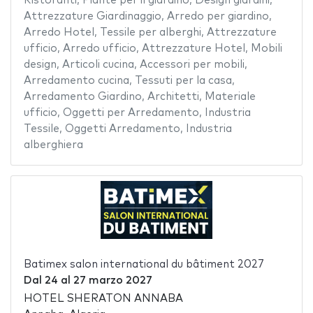
Ristoranti
,
Piante per il giardino
,
Design giardini
,
Attrezzature Giardinaggio
,
Arredo per giardino
,
Arredo Hotel
,
Tessile per alberghi
,
Attrezzature
ufficio
,
Arredo ufficio
,
Attrezzature Hotel
,
Mobili
design
,
Articoli cucina
,
Accessori per mobili
,
Arredamento cucina
,
Tessuti per la casa
,
Arredamento Giardino
,
Architetti
,
Materiale
ufficio
,
Oggetti per Arredamento
,
Industria
Tessile
,
Oggetti Arredamento
,
Industria
alberghiera
Batimex salon international du bâtiment 2027
Dal
24
al
27 marzo 2027
HOTEL SHERATON ANNABA