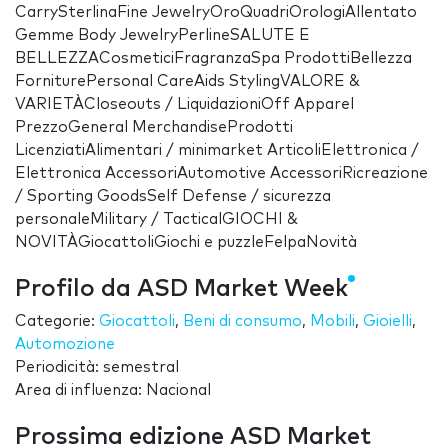
CarrySterlinaFine JewelryOroQuadriOrologiAllentato
Gemme Body JewelryPerlineSALUTE E
BELLEZZACosmeticiFragranzaSpa ProdottiBellezza
ForniturePersonal CareAids StylingVALORE &
VARIETÀCloseouts / LiquidazioniOff Apparel
PrezzoGeneral MerchandiseProdotti
LicenziatiAlimentari / minimarket ArticoliElettronica /
Elettronica AccessoriAutomotive AccessoriRicreazione
/ Sporting GoodsSelf Defense / sicurezza
personaleMilitary / TacticalGIOCHI &
NOVITÀGiocattoliGiochi e puzzleFelpaNovità
Profilo da ASD Market Week
Categorie:
Giocattoli
,
Beni di consumo
,
Mobili
,
Gioielli
,
Automozione
Periodicità: semestral
Area di influenza: Nacional
Prossima edizione ASD Market