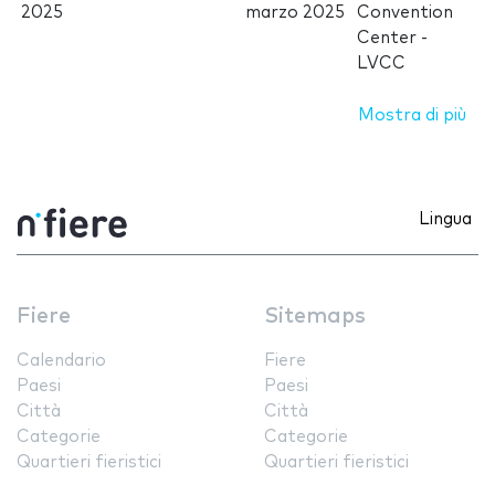
2025
marzo 2025
Convention
Center -
LVCC
Mostra di più
Lingua
Fiere
Sitemaps
Calendario
Fiere
Paesi
Paesi
Città
Città
Categorie
Categorie
Quartieri fieristici
Quartieri fieristici