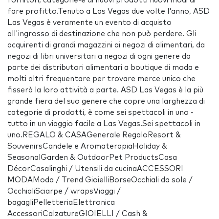
fornitori, categorie-e di nuovi prodotti nuovi modi di
fare profitto.Tenuto a Las Vegas due volte l'anno, ASD
Las Vegas è veramente un evento di acquisto
all'ingrosso di destinazione che non può perdere. Gli
acquirenti di grandi magazzini ai negozi di alimentari, da
negozi di libri universitari a negozi di ogni genere da
parte dei distributori alimentari a boutique di moda e
molti altri frequentare per trovare merce unico che
fisserà la loro attività a parte. ASD Las Vegas è la più
grande fiera del suo genere che copre una larghezza di
categorie di prodotti, è come sei spettacoli in uno -
tutto in un viaggio facile a Las Vegas.Sei spettacoli in
uno.REGALO & CASAGenerale RegaloResort &
SouvenirsCandele e AromaterapiaHoliday &
SeasonalGarden & OutdoorPet ProductsCasa
DécorCasalinghi / Utensili da cucinaACCESSORI
MODAModa / Trend GioielliBorseOcchiali da sole /
OcchialiSciarpe / wrapsViaggi /
bagagliPelletteriaElettronica
AccessoriCalzatureGIOIELLI / Cash &