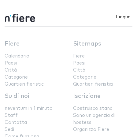
Lingua
Fiere
Sitemaps
Calendario
Fiere
Paesi
Paesi
Città
Città
Categorie
Categorie
Quartieri fieristici
Quartieri fieristici
Su di noi
Iscrizione
neventum in 1 minuto
Costruisco stand
Staff
Sono un'agenzia di
Contatta
hostess
Sedi
Organizzo Fiere
Come funziona