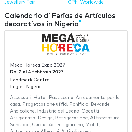
Jewellery Fair
CPhI Worldwide
Calendario di Ferias de Artículos
decorativos in Nigeria
Mega Horeca Expo 2027
Dal
2
al
4 febbraio 2027
Landmark Centre
Lagos, Nigeria
Accessori
,
Hotel
,
Pasticceria
,
Arredamento per la
casa
,
Progettazione uffici
,
Panificio
,
Bevande
Analcoliche
,
Industria del Legno
,
Oggetti
Artigianato
,
Design
,
Refrigerazione
,
Attrezzature
Sanitarie
,
Cucine
,
Arredo giardino
,
Mobili
,
Attrezzature Alberghi
,
Articoli arredo
,