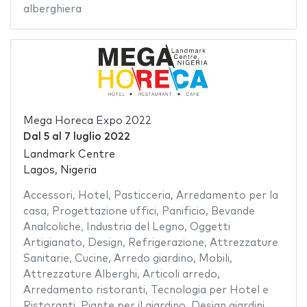
alberghiera
Mega Horeca Expo 2022
Dal
5
al
7 luglio 2022
Landmark Centre
Lagos, Nigeria
Accessori
,
Hotel
,
Pasticceria
,
Arredamento per la
casa
,
Progettazione uffici
,
Panificio
,
Bevande
Analcoliche
,
Industria del Legno
,
Oggetti
Artigianato
,
Design
,
Refrigerazione
,
Attrezzature
Sanitarie
,
Cucine
,
Arredo giardino
,
Mobili
,
Attrezzature Alberghi
,
Articoli arredo
,
Arredamento ristoranti
,
Tecnologia per Hotel e
Ristoranti
,
Piante per il giardino
,
Design giardini
,