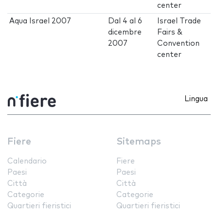
center
Aqua Israel 2007
Dal
4
al
6
Israel Trade
dicembre
Fairs &
2007
Convention
center
Lingua
Fiere
Sitemaps
Calendario
Fiere
Paesi
Paesi
Città
Città
Categorie
Categorie
Quartieri fieristici
Quartieri fieristici