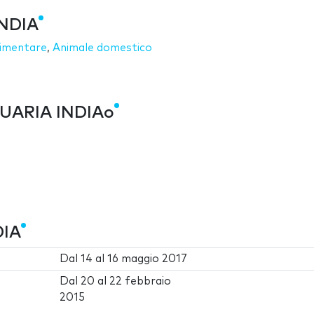
INDIA
limentare
,
Animale domestico
QUARIA INDIAo
DIA
Dal
14
al
16 maggio 2017
Dal
20
al
22 febbraio
2015