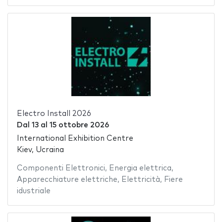
Electro Install 2026
Dal
13
al
15 ottobre 2026
International Exhibition Centre
Kiev, Ucraina
Componenti Elettronici
,
Energia elettrica
,
Apparecchiature elettriche
,
Elettricità
,
Fiere
idustriale