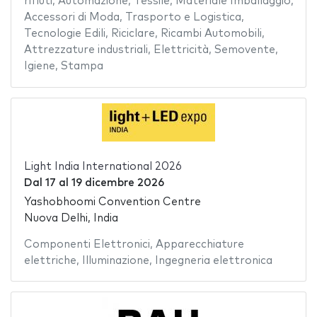
rifiuti
,
Automazione
,
Tessile
,
Materiale Imballaggio
,
Accessori di Moda
,
Trasporto e Logistica
,
Tecnologie Edili
,
Riciclare
,
Ricambi Automobili
,
Attrezzature industriali
,
Elettricità
,
Semovente
,
Igiene
,
Stampa
Light India International 2026
Dal
17
al
19 dicembre 2026
Yashobhoomi Convention Centre
Nuova Delhi, India
Componenti Elettronici
,
Apparecchiature
elettriche
,
Illuminazione
,
Ingegneria elettronica