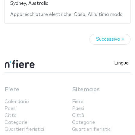
Sydney, Australia
Apparecchiature elettriche
,
Casa
,
All'ultima moda
Successivo »
Lingua
Fiere
Sitemaps
Calendario
Fiere
Paesi
Paesi
Città
Città
Categorie
Categorie
Quartieri fieristici
Quartieri fieristici