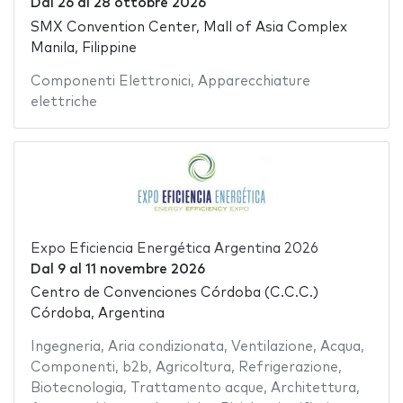
Dal
26
al
28 ottobre 2026
SMX Convention Center, Mall of Asia Complex
Manila, Filippine
Componenti Elettronici
,
Apparecchiature
elettriche
Expo Eficiencia Energética Argentina 2026
Dal
9
al
11 novembre 2026
Centro de Convenciones Córdoba (C.C.C.)
Córdoba, Argentina
Ingegneria
,
Aria condizionata
,
Ventilazione
,
Acqua
,
Componenti
,
b2b
,
Agricoltura
,
Refrigerazione
,
Biotecnologia
,
Trattamento acque
,
Architettura
,