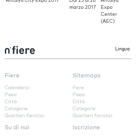
Antalya City Expo 2017
Dal
23
al
26
Antalya
marzo 2017
Expo
Center
(AEC)
Lingua
Fiere
Sitemaps
Calendario
Fiere
Paesi
Paesi
Città
Città
Categorie
Categorie
Quartieri fieristici
Quartieri fieristici
Su di noi
Iscrizione