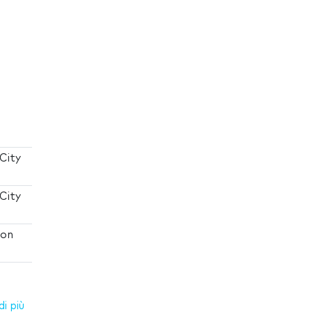
City
City
ion
i più