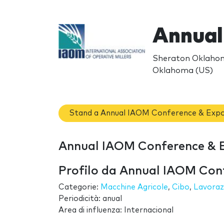
Annual
Sheraton Oklahom
Oklahoma (US)
Stand a Annual IAOM Conference & Exp
Annual IAOM Conference & Ex
Profilo da Annual IAOM Con
Categorie:
Macchine Agricole
,
Cibo
,
Lavoraz
Periodicità: anual
Area di influenza: Internacional