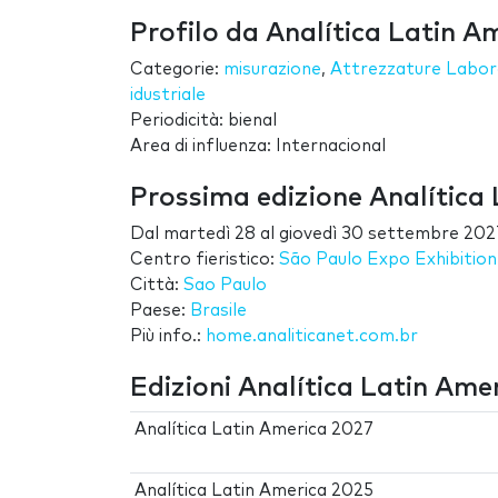
Profilo da Analítica Latin A
Categorie:
misurazione
,
Attrezzature Labor
idustriale
Periodicità: bienal
Area di influenza: Internacional
Prossima edizione Analítica
Dal
martedì 28
al
giovedì 30 settembre 202
Centro fieristico:
São Paulo Expo Exhibitio
Città:
Sao Paulo
Paese:
Brasile
Più info.:
home.analiticanet.com.br
Edizioni Analítica Latin Ame
Analítica Latin America 2027
Analítica Latin America 2025