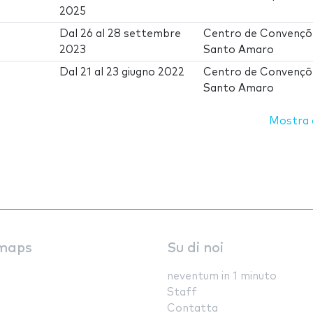
2025
Dal
26
al
28 settembre
Centro de Convençõ
2023
Santo Amaro
Dal
21
al
23 giugno 2022
Centro de Convençõ
Santo Amaro
Mostra d
maps
Su di noi
neventum in 1 minuto
Staff
Contatta