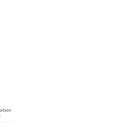
ition
r