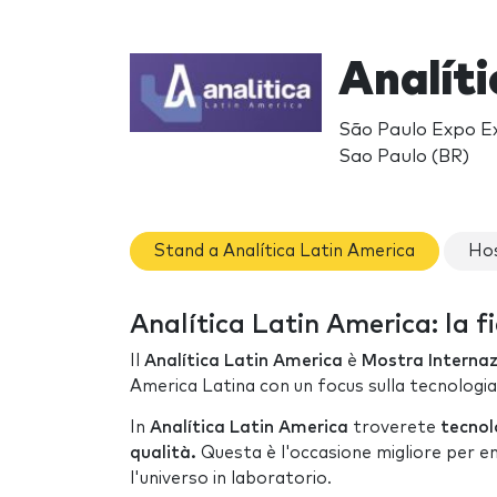
Analít
São Paulo Expo Ex
Sao Paulo (BR)
Stand a Analítica Latin America
Hos
Analítica Latin America: la f
Il
Analítica Latin America
è
Mostra Internaz
America Latina con un focus sulla tecnologia 
In
Analítica Latin America
troverete
tecnolo
qualità.
Questa è l'occasione migliore per e
l'universo in laboratorio.