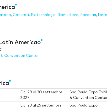
merica
atorio
,
Controlli
,
Biotecnologia
,
Biomedicina
,
Fonderia
,
Fiere
 Latin Americao
7
n & Convention Center
rica
Dal
28
al
30 settembre
São Paulo Expo Exhib
2027
& Convention Cente
Dal
23
al
25 settembre
São Paulo Expo