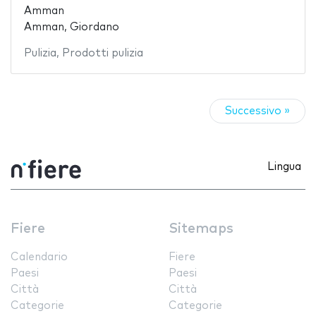
Amman
Amman, Giordano
Pulizia
,
Prodotti pulizia
Successivo »
Lingua
Fiere
Sitemaps
Calendario
Fiere
Paesi
Paesi
Città
Città
Categorie
Categorie