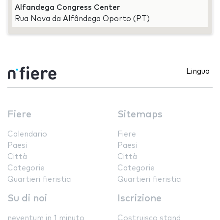
Alfandega Congress Center
Rua Nova da Alfândega Oporto (PT)
Lingua
Fiere
Sitemaps
Calendario
Fiere
Paesi
Paesi
Città
Città
Categorie
Categorie
Quartieri fieristici
Quartieri fieristici
Su di noi
Iscrizione
neventum in 1 minuto
Costruisco stand